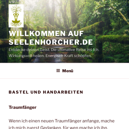
Zum
Inhalt
springen
WILLKOMMEN AUF
SEELENHORCHER.DE
Entdecke deinen Geist. Die ultimative Reise ins Ich.
Wirkungsvoll heilen. Energisch Kraft schöpfen.
Menü
BASTEL UND HANDARBEITEN
Traumfänger
Wenn ich einen neuen Traumfänger anfange, mache
ich mich zuerst Gedanken, für wen mache ich ihn.