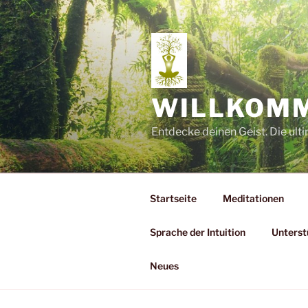
Zum
Inhalt
springen
WILLKOMM
Entdecke deinen Geist. Die ulti
Startseite
Meditationen
Sprache der Intuition
Unterst
Neues