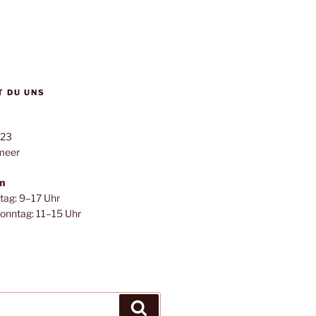
T DU UNS
123
meer
n
itag: 9–17 Uhr
onntag: 11–15 Uhr
Suchen