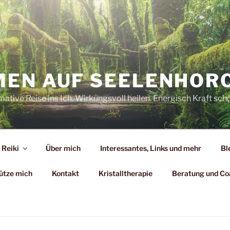
EN AUF SEELENHOR
mative Reise ins Ich. Wirkungsvoll heilen. Energisch Kraft sch
Reiki
Über mich
Interessantes, Links und mehr
Bl
ütze mich
Kontakt
Kristalltherapie
Beratung und Co