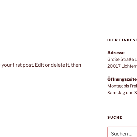
HIER FINDES
Adresse
Große Straße 
ur first post. Edit or delete it, then
20017 Lichter
Öffnungszeite
Montag bis Fre
Samstag und S
SUCHE
Suchen
nach: