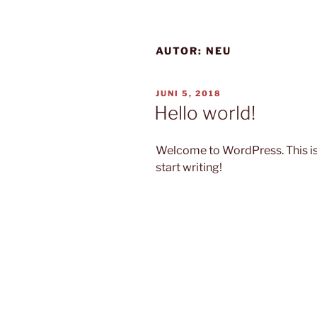
AUTOR:
NEU
VERÖFFENTLICHT
JUNI 5, 2018
AM
Hello world!
Welcome to WordPress. This is yo
start writing!