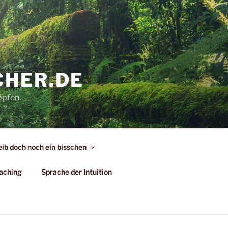
CHER.DE
öpfen.
eib doch noch ein bisschen
aching
Sprache der Intuition